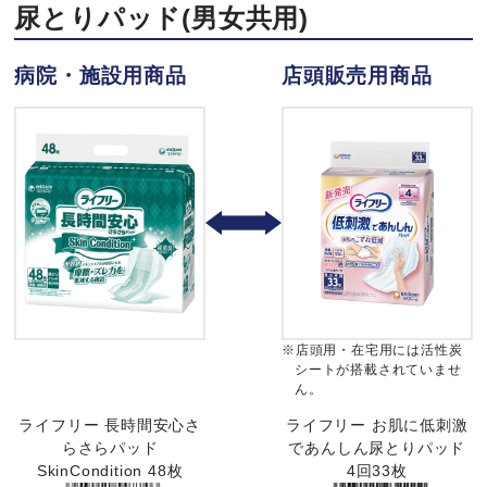
尿とりパッド(男女共用)
病院・施設用商品
店頭販売用商品
※店頭用・在宅用には活性炭
シートが搭載されていませ
ん。
ライフリー 長時間安心さ
ライフリー お肌に低刺激
らさらパッド
であんしん尿とりパッド
SkinCondition 48枚
4回33枚