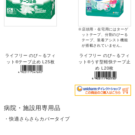
※店頭用・在宅用にはターゲ
ットテープ、分割のびーる
テープ、装着アシスト機能
が搭載されていません。
ライフリー のび～るフィ
ライフリー のび～るフィ
ット®テープ止め L25枚
ット®うす型軽快テープ止
め L20枚
病院・施設用専用品
・快適さらさらカバータイプ