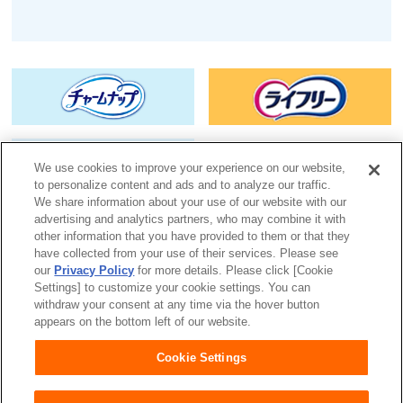
We use cookies to improve your experience on our website,
to personalize content and ads and to analyze our traffic.
We share information about your use of our website with our
advertising and analytics partners, who may combine it with
ユニ・チャームHOME
お問い合わせ
other information that you have provided to them or that they
have collected from your use of their services. Please see
our
Privacy Policy
for more details. Please click [Cookie
ウェブサイト利用規約
プライバシーポリシー
Settings] to customize your cookie settings. You can
withdraw your consent at any time via the hover button
公式アカウント コミュニティガイド
障がいの表記について
appears on the bottom left of our website.
ライン
Cookie Settings