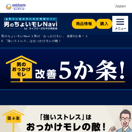
Japan
商品情報
購入
男のちょいモレNavi
男の「おっかけモレ」 改善5か条！
4.「強いストレス」はおっかけモレの敵！