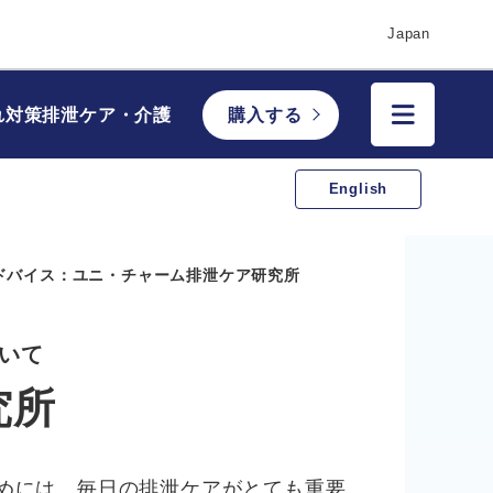
Japan
れ対策
排泄ケア・介護
購入する
English
ドバイス：ユニ・チャーム排泄ケア研究所
いて
究所
めには、毎日の排泄ケアがとても重要