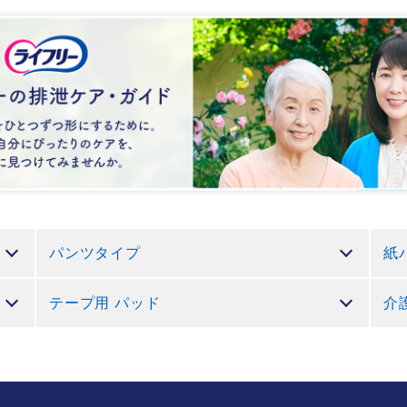
パンツタイプ
紙
テープ用 パッド
介