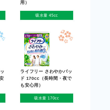
用）
吸水量 45cc
パッ
ライフリー さわやかパッ
も安
ド 170cc（長時間・夜で
も安心用）
吸水量 170cc