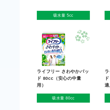
吸水量 5cc
ライフリー さわやかパッ
ラ
ド 80cc（安心の中量
ド
用）
適
吸水量 80cc