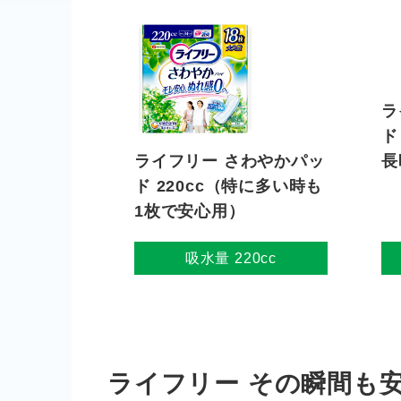
ライフリー さわやかパッ
ラ
ド 220cc（特に多い時も
ド
1枚で安心用）
長
吸水量 220cc
ライフリー その瞬間も