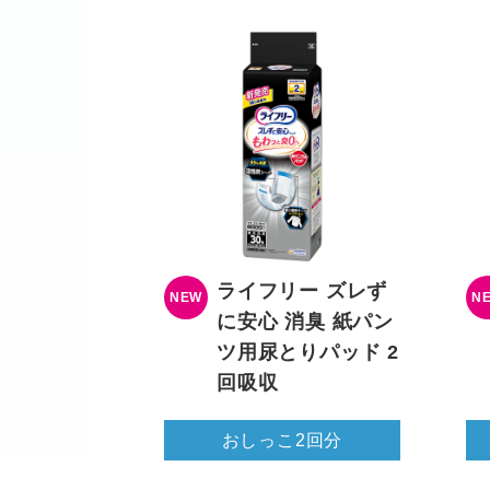
ライフリー ズレず
NEW
N
に安心 消臭 紙パン
ツ用尿とりパッド 2
回吸収
おしっこ2回分