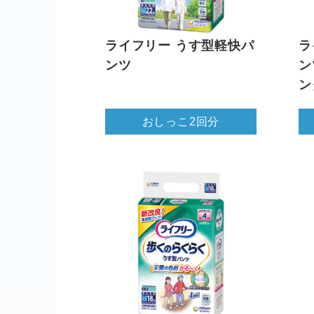
ライフリー うす型軽快パ
ラ
ンツ
ン
ン
おしっこ2回分