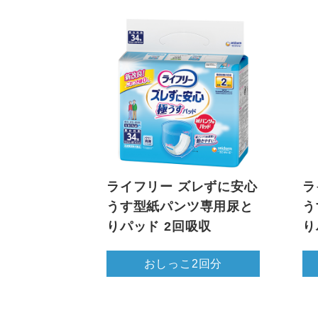
ライフリー ズレずに安心
ラ
うす型紙パンツ専用尿と
う
りパッド 2回吸収
り
おしっこ2回分