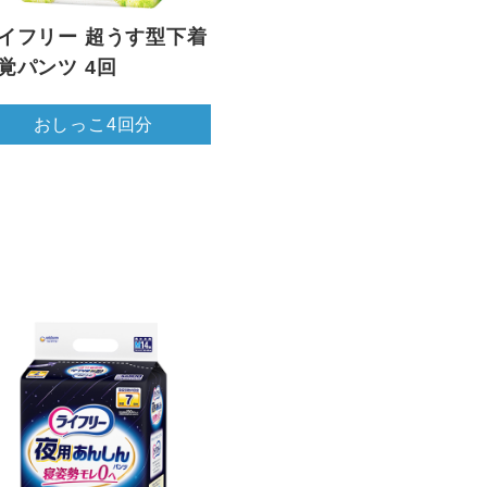
イフリー 超うす型下着
覚パンツ 4回
おしっこ4回分