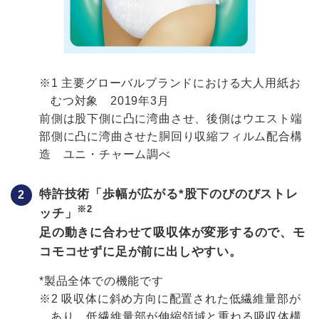
※1 主要グローバルブランドにおける大人用紙お
むつ対象 2019年3月
前側は股下側に凸に湾曲させ、後側はウエスト端
部側に凸に湾曲させた胴回り収縮フィルム配合構
造 ユニ・チャーム調べ
特許技術「歩幅が広がる*股下のびのびストレ
※2
ッチ」
足の動きに合わせて吸収体が変形するので、モ
コモコせずに足が前に出しやすい。
*製品全体での機能です
※2 吸収体に斜め方向に配置された低繊維量部が
あり、低繊維量部が伸縮領域と重ねる吸収体構