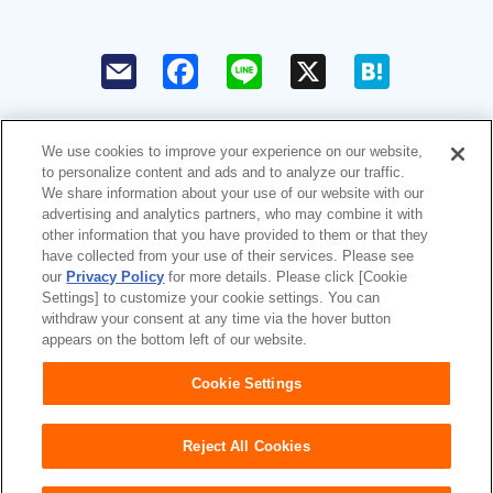
F
L
X
H
a
i
a
c
n
t
e
e
e
b
n
o
a
We use cookies to improve your experience on our website,
o
to personalize content and ads and to analyze our traffic.
k
ユニ・チャームHOME
お問い合わせ
We share information about your use of our website with our
advertising and analytics partners, who may combine it with
other information that you have provided to them or that they
ウェブサイト利用規約
プライバシーポリシー
have collected from your use of their services. Please see
our
Privacy Policy
for more details. Please click [Cookie
公式アカウント コミュニティガ
障がいの表記について
Settings] to customize your cookie settings. You can
イドライン
withdraw your consent at any time via the hover button
appears on the bottom left of our website.
Japan
Cookie Settings
Reject All Cookies