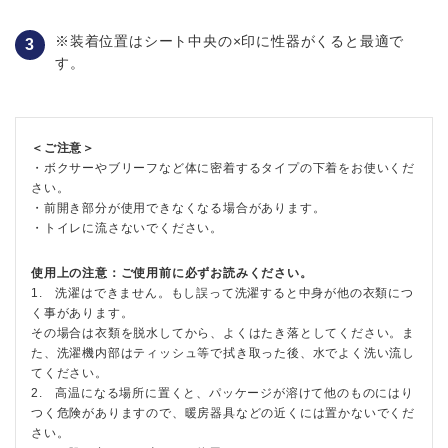
※装着位置はシート中央の×印に性器がくると最適で
す。
＜ご注意＞
・ボクサーやブリーフなど体に密着するタイプの下着をお使いくだ
さい。
・前開き部分が使用できなくなる場合があります。
・トイレに流さないでください。
使用上の注意：ご使用前に必ずお読みください。
1. 洗濯はできません。もし誤って洗濯すると中身が他の衣類につ
く事があります。
その場合は衣類を脱水してから、よくはたき落としてください。ま
た、洗濯機内部はティッシュ等で拭き取った後、水でよく洗い流し
てください。
2. 高温になる場所に置くと、パッケージが溶けて他のものにはり
つく危険がありますので、暖房器具などの近くには置かないでくだ
さい。