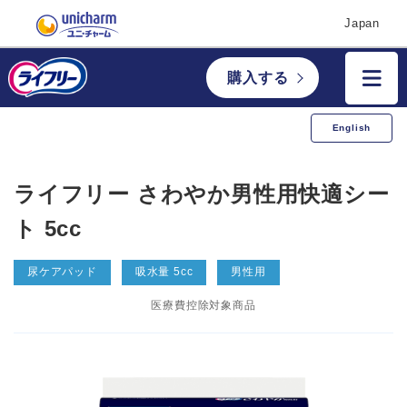
Japan
購入する
English
ライフリー さわやか男性用快適シー
ト 5cc
尿ケアパッド
吸水量 5cc
男性用
医療費控除対象商品