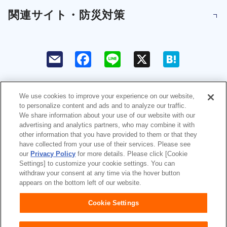
関連サイト・防災対策
F
L
X
H
a
i
a
c
n
t
e
e
e
b
n
o
a
We use cookies to improve your experience on our website,
o
to personalize content and ads and to analyze our traffic.
k
ユニ・チャームHOME
お問い合わせ
We share information about your use of our website with our
advertising and analytics partners, who may combine it with
other information that you have provided to them or that they
ウェブサイト利用規約
プライバシーポリシー
have collected from your use of their services. Please see
our
Privacy Policy
for more details. Please click [Cookie
公式アカウント コミュニティガ
障がいの表記について
Settings] to customize your cookie settings. You can
イドライン
withdraw your consent at any time via the hover button
appears on the bottom left of our website.
Japan
Cookie Settings