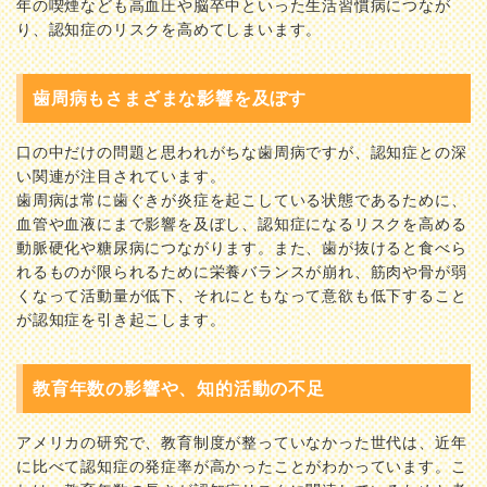
年の喫煙なども高血圧や脳卒中といった生活習慣病につなが
り、認知症のリスクを高めてしまいます。
歯周病もさまざまな影響を及ぼす
口の中だけの問題と思われがちな歯周病ですが、認知症との深
い関連が注目されています。
歯周病は常に歯ぐきが炎症を起こしている状態であるために、
血管や血液にまで影響を及ぼし、認知症になるリスクを高める
動脈硬化や糖尿病につながります。また、歯が抜けると食べら
れるものが限られるために栄養バランスが崩れ、筋肉や骨が弱
くなって活動量が低下、それにともなって意欲も低下すること
が認知症を引き起こします。
教育年数の影響や、知的活動の不足
アメリカの研究で、教育制度が整っていなかった世代は、近年
に比べて認知症の発症率が高かったことがわかっています。こ