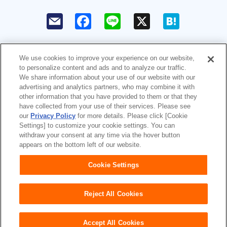
F
L
X
H
a
i
a
c
n
t
e
e
e
b
n
o
a
We use cookies to improve your experience on our website,
o
to personalize content and ads and to analyze our traffic.
k
ユニ・チャームHOME
お問い合わせ
We share information about your use of our website with our
advertising and analytics partners, who may combine it with
other information that you have provided to them or that they
ウェブサイト利用規約
プライバシーポリシー
have collected from your use of their services. Please see
our
Privacy Policy
for more details. Please click [Cookie
公式アカウント コミュニティガ
障がいの表記について
Settings] to customize your cookie settings. You can
イドライン
withdraw your consent at any time via the hover button
appears on the bottom left of our website.
Japan
Cookie Settings
Reject All Cookies
Accept All Cookies
Copyright© Unicharm Corporation