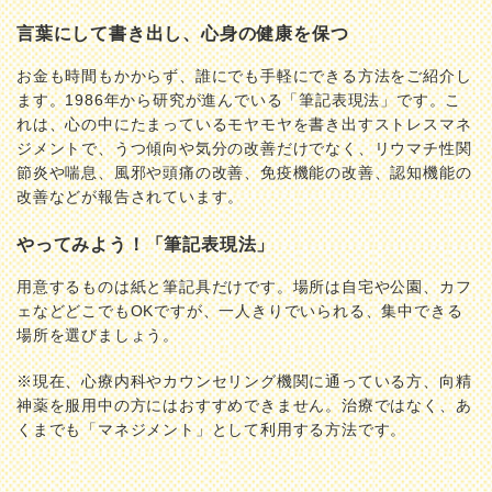
言葉にして書き出し、心身の健康を保つ
お金も時間もかからず、誰にでも手軽にできる方法をご紹介し
ます。1986年から研究が進んでいる「筆記表現法」です。こ
れは、心の中にたまっているモヤモヤを書き出すストレスマネ
ジメントで、うつ傾向や気分の改善だけでなく、リウマチ性関
節炎や喘息、風邪や頭痛の改善、免疫機能の改善、認知機能の
改善などが報告されています。
やってみよう！「筆記表現法」
用意するものは紙と筆記具だけです。場所は自宅や公園、カフ
ェなどどこでもOKですが、一人きりでいられる、集中できる
場所を選びましょう。
※現在、心療内科やカウンセリング機関に通っている方、向精
神薬を服用中の方にはおすすめできません。治療ではなく、あ
くまでも「マネジメント」として利用する方法です。