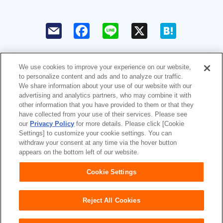
F
L
X
H
a
i
a
c
n
t
e
e
e
b
n
o
a
We use cookies to improve your experience on our website,
o
to personalize content and ads and to analyze our traffic.
k
ユニ・チャームHOME
お問い合わせ
We share information about your use of our website with our
advertising and analytics partners, who may combine it with
other information that you have provided to them or that they
ウェブサイト利用規約
プライバシーポリシー
have collected from your use of their services. Please see
our
Privacy Policy
for more details. Please click [Cookie
公式アカウント コミュニティガ
障がいの表記について
Settings] to customize your cookie settings. You can
イドライン
withdraw your consent at any time via the hover button
appears on the bottom left of our website.
Japan
Cookie Settings
Reject All Cookies