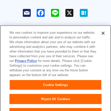
F
L
X
H
a
i
a
c
n
t
e
e
e
b
n
o
a
We use cookies to improve your experience on our website,
o
to personalize content and ads and to analyze our traffic.
k
ユニ・チャームHOME
お問い合わせ
We share information about your use of our website with our
advertising and analytics partners, who may combine it with
ウェブサイト利用規約
プライバシーポリシー
other information that you have provided to them or that they
have collected from your use of their services. Please see
our
Privacy Policy
for more details. Please click [Cookie
公式アカウント コミュニティガイ
障がいの表記について
Settings] to customize your cookie settings. You can
ドライン
withdraw your consent at any time via the hover button
appears on the bottom left of our website.
Japan
Cookie Settings
Reject All Cookies