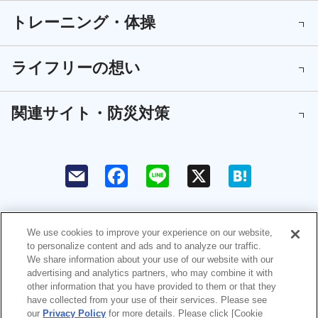
トレーニング・体操
ライフリーの想い
関連サイト・防災対策
F
L
X
H
a
i
a
c
n
t
e
e
e
b
n
o
a
We use cookies to improve your experience on our website,
o
to personalize content and ads and to analyze our traffic.
k
ユニ・チャームHOME
お問い合わせ
We share information about your use of our website with our
advertising and analytics partners, who may combine it with
ウェブサイト利用規約
プライバシーポリシー
other information that you have provided to them or that they
have collected from your use of their services. Please see
our
Privacy Policy
for more details. Please click [Cookie
公式アカウント コミュニティガイ
障がいの表記について