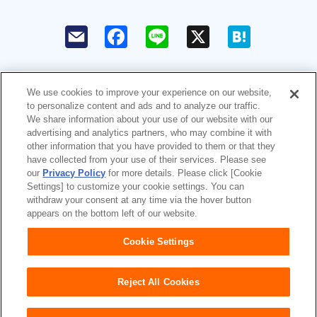
F
L
X
H
a
i
a
c
n
t
e
e
e
b
n
o
a
We use cookies to improve your experience on our website,
o
to personalize content and ads and to analyze our traffic.
k
ユニ・チャームHOME
お問い合わせ
We share information about your use of our website with our
advertising and analytics partners, who may combine it with
ウェブサイト利用規約
プライバシーポリシー
other information that you have provided to them or that they
have collected from your use of their services. Please see
our
Privacy Policy
for more details. Please click [Cookie
公式アカウント コミュニティガイ
障がいの表記について
Settings] to customize your cookie settings. You can
ドライン
withdraw your consent at any time via the hover button
appears on the bottom left of our website.
Japan
Cookie Settings
Reject All Cookies